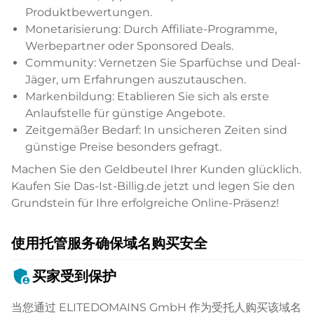
Produktbewertungen.
Monetarisierung: Durch Affiliate-Programme,
Werbepartner oder Sponsored Deals.
Community: Vernetzen Sie Sparfüchse und Deal-
Jäger, um Erfahrungen auszutauschen.
Markenbildung: Etablieren Sie sich als erste
Anlaufstelle für günstige Angebote.
Zeitgemäßer Bedarf: In unsicheren Zeiten sind
günstige Preise besonders gefragt.
Machen Sie den Geldbeutel Ihrer Kunden glücklich.
Kaufen Sie Das-Ist-Billig.de jetzt und legen Sie den
Grundstein für Ihre erfolgreiche Online-Präsenz!
使用托管服务确保域名购买安全
admin_panel_settings
买家受到保护
当您通过 ELITEDOMAINS GmbH 作为受托人购买该域名