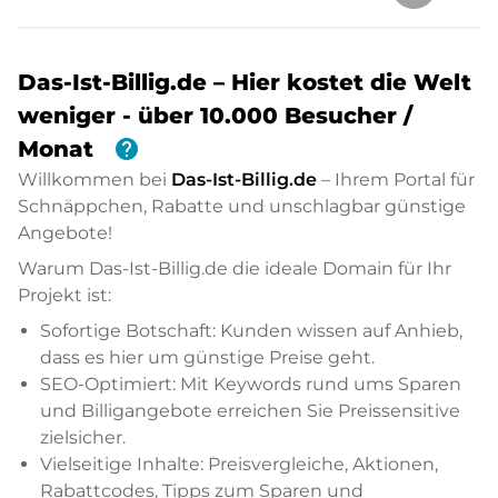
Das-Ist-Billig.de – Hier kostet die Welt
weniger - über 10.000 Besucher /
help
Monat
Willkommen bei
Das-Ist-Billig.de
– Ihrem Portal für
Schnäppchen, Rabatte und unschlagbar günstige
Angebote!
Warum Das-Ist-Billig.de die ideale Domain für Ihr
Projekt ist:
Sofortige Botschaft: Kunden wissen auf Anhieb,
dass es hier um günstige Preise geht.
SEO-Optimiert: Mit Keywords rund ums Sparen
und Billigangebote erreichen Sie Preissensitive
zielsicher.
Vielseitige Inhalte: Preisvergleiche, Aktionen,
Rabattcodes, Tipps zum Sparen und