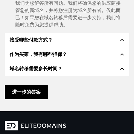
我们为您解答所有问题。我们将确保您的供应商接
管您的新域名，并将您注册为域名所有者。仅此而
已！如果您在域名转移后需要进一步支持，我们将
随时免费为您提供帮助。
expand_less
接受哪些付款方式？
expand_less
作为买家，我有哪些担保？
我们使用 SEPA 作为预付费，并使用 STRIPE 作为支
付服务提供商，以提供可用的支付方式，例如：信用
expand_less
域名转移需要多长时间？
卡、PayPal、Klarna、ApplePay、GooglePay、支
作为买方，我们始终向您保证以下证券。这就是我们的
付宝或当地供应商：信用卡、PayPal、Klarna、
名称所代表的意义n:
ApplePay、GooglePay、支付宝或本地供应商。
域名转移到新的提供商是通过自动程序实时进行的。只
根据德国法律，ELITEDOMAINS GmbH 担任
域名
要您及时采取行动，并且您的供应商没有任何问题，一
进一步的答案
托管人
。
切都会在几分钟内完成。
如果卖方的域名交付出现问题，您将获得
退款
。
在某些例外情况下，您的付款将在 48 小时后得到确
只有在
受托人控制域名
后，卖方才能收到钱。
认。但是，只有在我们确认收到您的付款后，域名转移
您可以随时通过
聊天、电话或电子邮件
快速、直接
才会立即开始。在这种情况下，我们将通过电子邮件通
地联系支持人员。老板们自己也会提供支持。您向