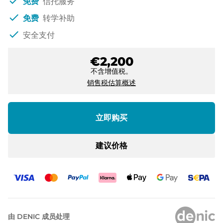
check
免费
信托服务
check
免费
转学补助
check
安全支付
€2,200
不含增值税。
销售税估算概述
立即购买
建议价格
由 DENIC 成员处理